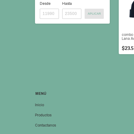
Desde
Hasta
APLICAR
combo 
Lana Ac
$23.5
MENÚ
Inicio
Productos
Contactanos