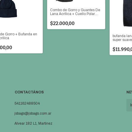
Combo de Gorro y Guantes De
Lana Acrílica + Cuello Polar
doble
$22.000,00
de Gorro + Bufanda en
bufanda lana
rilica
super suav
00,00
$11.990,
CONTACTÁNOS
NE
541162488504
jsbags@jsbags.com.ar
Alvear 182 L1, Martinez