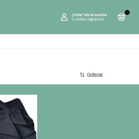
0
¡Hola!
Iniciá sesión
O podés registrarte
Ordenar