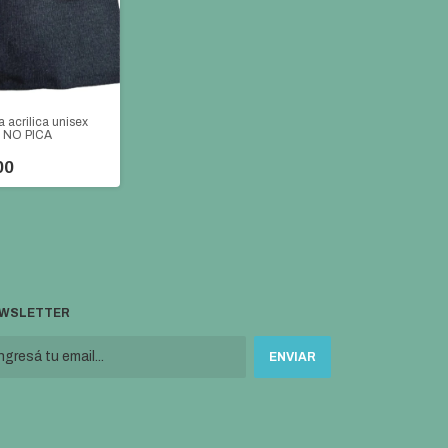
 acrilica unisex
e NO PICA
00
WSLETTER